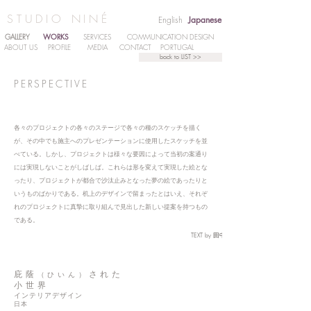
STUDIO NINÉ
English
Japanese
WORKS
GALLERY
SERVICES
COMMUNICATION DESIGN
ABOUT US
PROFILE
MEDIA
CONTACT
PORTUGAL
back to LIST >>
PERSPECTIVE
各々のプロジェクトの各々のステージで各々の種のスケッチを描く
が、その中でも施主へのプレゼンテーションに使用したスケッチを並
べている。しかし、プロジェクトは様々な要因によって当初の案通り
には実現しないことがしばしば。これらは形を変えて実現した絵とな
ったり、プロジェクトが都合で沙汰止みとなった夢の絵であったりと
いうものばかりである。机上のデザインで留まったとはいえ、それぞ
れのプロジェクトに真摯に取り組んで見出した新しい提案を持つもの
である。
TEXT by 田中伸明
庇蔭
された
（ひいん）
小世界
インテリアデザイン
日本