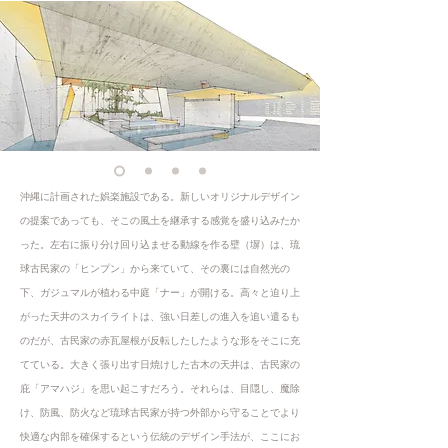
沖縄に計画された娯楽施設である。新しいオリジナルデザイン
の提案であっても、そこの風土を継承する感覚を盛り込みたか
った。左右に振り分け回り込ませる動線を作る壁（塀）は、琉
球古民家の「ヒンプン」から来ていて、その裏には自然光の
下、ガジュマルが植わる中庭「ナー」が開ける。高々と迫り上
がった天井のスカイライトは、強い日差しの進入を追い遣るも
のだが、古民家の赤瓦屋根が反転したしたような形をそこに充
てている。大きく張り出す日焼けした古木の天井は、古民家の
庇「アマハジ」を思い起こすだろう。それらは、目隠し、魔除
け、防風、防火など琉球古民家が持つ外部から守ることでより
快適な内部を確保するという伝統のデザイン手法が、ここにお