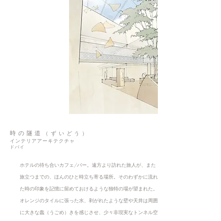
時の隧道
（ずいどう）
インテリアアーキテクチャ
ドバイ
ホテルの待ち合いカフェ/バー。遠方より訪れた旅人が、また
旅立つまでの、ほんのひと時立ち寄る場所。そのわずかに流れ
た時の印象を記憶に留めておけるような独特の場が望まれた。
オレンジのタイルに張った水、剥がれたような壁や天井は周囲
に大きな蠢（うごめ）きを感じさせ、少々非現実なトンネル空