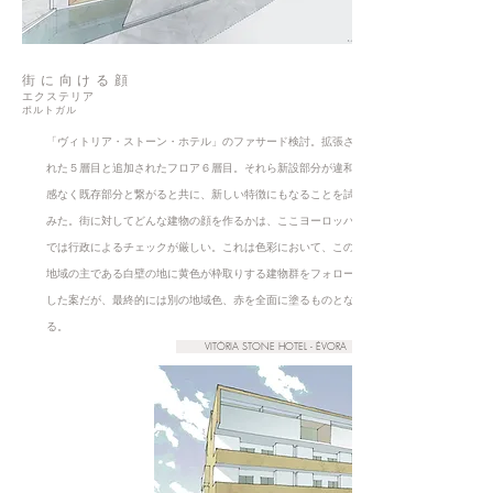
街に向ける顔
エクステリア
ポルトガル
「ヴィトリア・ストーン・ホテル」のファサード検討。拡張さ
れた５層目と追加されたフロア６層目。それら新設部分が違和
感なく既存部分と繋がると共に、新しい特徴にもなることを試
みた。街に対してどんな建物の顔を作るかは、ここヨーロッパ
では行政によるチェックが厳しい。これは色彩において、この
地域の主である白壁の地に黄色が枠取りする建物群をフォロー
した案だが、最終的には別の地域色、赤を全面に塗るものとな
る。
VITÓRIA STONE HOTEL - ÉVORA