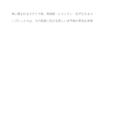
海に囲まれるマデイラ島。美術館・レストラン・住戸が入るコ
ンプレックスは、その前面に広がる美しい水平線の景色を各階
のギャラリーが余すところなくものにする。同時に建物は、景
観の魅力を引き出す新しい一員ともなる。ソリッドなヴォリュ
ームたちで構成される棚状の見場を形作っているが、そんな量
感ある造形の中にも、ヴォリュームの切れ間を抜けて向こうの
景色が覗くような透明性も合わせ持つ。地と一続きになるよ
う、火山島であるこの地を形成する黒い玄武岩が仕上げとなっ
ている。