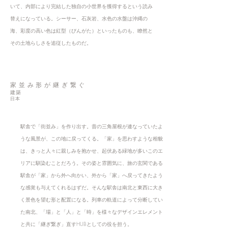
いて、内部により完結した独自の小世界を獲得するという読み
替えになっている。シーサー、石灰岩、水色の水盤は沖縄の
海、彩度の高い色は紅型（びんがた）といったものも、瞭然と
その土地らしさを追従したものだ。
家並み形が継ぎ繋ぐ
建築
日本
駅舎で「街並み」を作り出す。昔の三角屋根が連なっていたよ
うな風景が、この地に戻ってくる。「家」を思わすような相貌
は、きっと人々に親しみを抱かせ、起伏ある緑地が多いこのエ
リアに馴染むことだろう。その姿と雰囲気に、旅の玄関である
駅舎が「家」から外へ向かい、外から「家」へ戻ってきたよう
な感覚も与えてくれるはずだ。そんな駅舎は南北と東西に大き
く景色を望む形と配置になる。列車の軌道によって分断してい
た南北、「場」と「人」と「時」を様々なデザインエレメント
と共に「継ぎ繋ぎ」直すHUBとしての役を担う。