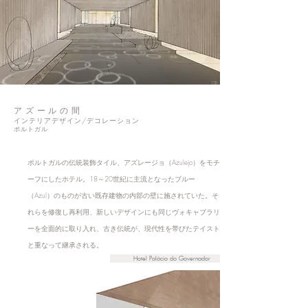
アズールの間
インテリアデザイン/デコレーション
ポルトガル
ポルトガルの伝統装飾タイル、アズレージョ（Azulejo）をモチ
ーフにしたホテル。18～20世紀に主流となったブルー
（Azul）のものが古い既存建物の内部の壁に施されていた。そ
れらを修復し再利用、新しいデザインにも同じヴォキャブラリ
ーを全面的に取り入れ、古き伝統が、現代性を帯びたテイスト
と重なって継承される。
Hotel Palácio do Governador