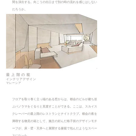
間を演出する。向こうの出口まで別の時の流れを感じはしない
だろうか。
最上階の籠
インテリアデザイン
マレーシア
フロアを取り巻く立っ端のある窓からは、都会のビルが建ち並
ぶパノラマをぐるりと見渡すことができる。ここは、スカイス
クレーパーの最上階のレストランとナイトクラブ。都会の夜を
満喫する物見の箱として、施主の好んだ格子状のデザインモチ
ーフが、床・壁・天井へと展開する籐籠で包んだようなスペー
スになった。