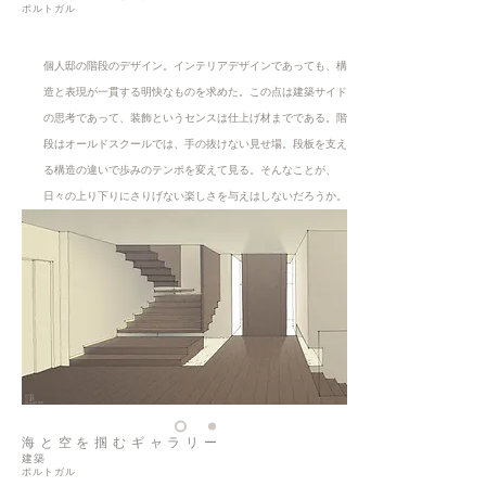
ポルトガル
個人邸の階段のデザイン。インテリアデザインであっても、構
造と表現が一貫する明快なものを求めた。この点は建築サイド
の思考であって、装飾というセンスは仕上げ材までである。階
段はオールドスクールでは、手の抜けない見せ場。段板を支え
る構造の違いで歩みのテンポを変えて見る。そんなことが、
日々の上り下りにさりげない楽しさを与えはしないだろうか。
海と空を掴むギャラリー
建築
ポルトガル