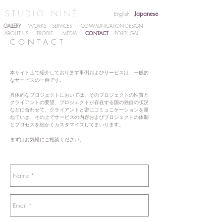
STUDIO NINÉ
Japanese
English
GALLERY
WORKS
SERVICES
COMMUNICATION DESIGN
CONTACT
ABOUT US
PROFILE
MEDIA
PORTUGAL
CONTACT
本サイト上で紹介しております事例およびサービスは、一般的
なサービスの一例です。
具体的なプロジェクトにおいては、そのプロジェクトの性質と
クライアントの要望、プロジェクトが存在する国の独自の状況
などに合わせて、クライアントと密にコミュニケーションを重
ねていき、
その上でサービスの内容およびプロジェクトの体制
とプロセスを細かくカスタマイズしてまいります。
まずはお気軽にご相談ください。