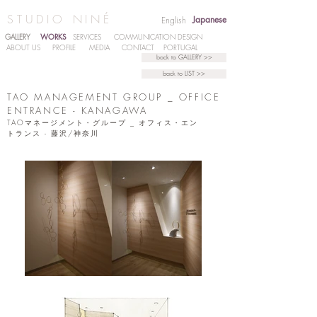
STUDIO NINÉ
Japanese
English
WORKS
GALLERY
SERVICES
COMMUNICATION DESIGN
ABOUT US
PROFILE
MEDIA
CONTACT
PORTUGAL
back to GALLERY >>
back to LIST >>
TAO MANAGEMENT GROUP _ OFFICE
ENTRANCE - KANAGAWA
TAOマネージメント・グループ _ オフィス・エン
トランス - 藤沢/神奈川